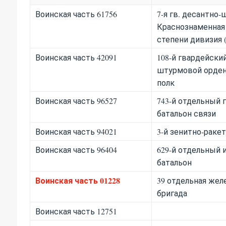
Воинская часть 61756
7-я гв. десантно
Краснознаменная 
степени дивизия (
Воинская часть 42091
108-й гвардейски
штурмовой орден
полк
Воинская часть 96527
743-й отдельный 
батальон связи
Воинская часть 94021
3-й зенитно-раке
Воинская часть 96404
629-й отдельный
батальон
Воинская часть 01228
39 отдельная же
бригада
Воинская часть 12751