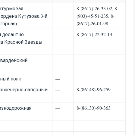
-штурмовая
—
8-(8617)-26-33-02, 8-
ордена Кутузова 3-й
(903)-45-51-235, 8-
горная)
(8617)-26-01-98
й десантно-
—
8-(8617)-22-32-13
а Красной Звезды
гвардейский
—
тный полк
—
 инженерно-сапёрный
—
8-(86148)-96-259
лезнодорожная
—
8-(86130)-90-363
—