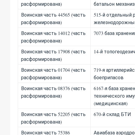
расформирована)
батальон механи
Воинская часть 44565 (часть
515-й отдельный
расформирована)
железнодорожный
Воинская часть 14012 (часть
7073 база хранени
расформирована)
Воинская часть 17908 (часть
14-й топогеодези
расформирована)
Воинская часть 01704 (часть
719-я артиллерийс
расформирована)
боеприпасов
Воинская часть 08376 (часть
6167-я база хране
расформирована)
технического им
(медицинская)
Воинская часть 52205 (часть
670-й склад БТИ
расформирована)
Воинская часть 75386
Авиабаза аэродро