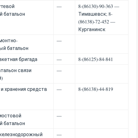
утевой
—
8-(86130)-90-363 —
 батальон
Тимашевск; 8-
(86138)-72-452 —
Курганинск
монтно-
—
ый батальон
акетная бригада
—
8-(86125)-84-841
атальон связи
—
й)
 и хранения средств
—
8-(86138)-44-819
мостовой
—
 батальон
 железнодорожный
—