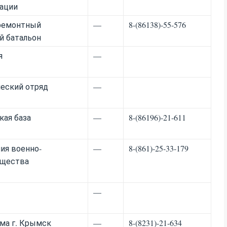
зации
 ремонтный
—
8-(86138)-55-576
 батальон
я
—
ческий отряд
—
кая база
—
8-(86196)-21-611
ния военно-
—
8-(861)-25-33-179
ущества
—
ма г. Крымск
—
8-(8231)-21-634