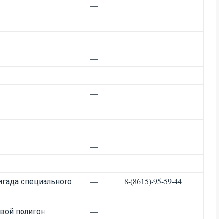
—
—
—
—
—
—
—
—
—
—
ригада специального
—
8-(8615)-95-59-44
вой полигон
—