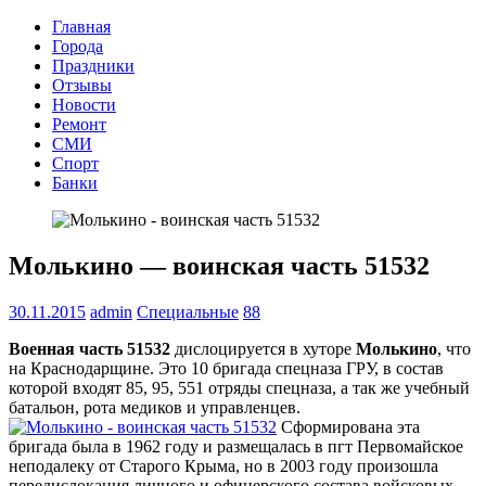
Главная
Города
Праздники
Отзывы
Новости
Ремонт
СМИ
Спорт
Банки
Молькино — воинская часть 51532
30.11.2015
admin
Специальные
88
Военная часть 51532
дислоцируется в хуторе
Молькино
, что
на Краснодарщине. Это 10 бригада спецназа ГРУ, в состав
которой входят 85, 95, 551 отряды спецназа, а так же учебный
батальон, рота медиков и управленцев.
Сформирована эта
бригада была в 1962 году и размещалась в пгт Первомайское
неподалеку от Старого Крыма, но в 2003 году произошла
передислокация личного и офицерского состава войсковых