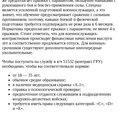
же предполагает прыжки с парашютом, овладение навыками с
рукопашного боя и боя без применения силы. Спецназ
является усиленной подготовкой военнослужащих, а это
значит, что обучение предусматривает сражение с сильным
противником, поэтому, навыки боевой и физической
подготовки требуется подтверждать не реже раза в 6 месяцев.
Нормативы предполагают прыжки с парашютом, не менее 4-х
прыжков. Стоит отметить, что для военнослужащих-
контрактников происходят финансовые начисления выслуги
лет и соответственно продлевается отпуск. Для военных-
срочников существуют дополнительные внеочередные
увольнительные.
Чтобы поступить на службу в в/ч 51532 (контракт ГРУ)
необходимо, чтобы вы соответствовали нормам:
от 18 — 35 лет;
обычное средне образование;
в наличии медицинская справка «А-1»;
справка о психологической проверке;
предпочтение отдаются служившим в подразделениях
воздушно-десантных войсках;
требуется иметь права следующих категорий- «С», «D»
и «Е».