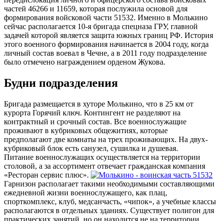
частей 46266 и 11659, которая послужила основой для
формирования войсковой части 51532. Именно в Молькино
сейчас располагается 10-я бригада спецназа ГРУ, главной
задачей которой является защита южных границ РФ. История
этого военного формирования начинается в 2004 году, когда
личный состав воевал в Чечне, а в 2011 году подразделение
было отмечено награждением орденом Жукова.
Будни подразделения
Бригада размещается в хуторе Молькино, что в 25 км от
курорта Горячий ключ. Контингент не разделяют на
контрактный и срочный состав. Все военнослужащие
проживают в кубриковых общежитиях, которые
предполагают две комнаты на трех проживающих. На двух-
кубриковый блок есть санузел, сушилка и душевая.
Питание военнослужащих осуществляется на территории
столовой, а за ассортимент отвечает гражданская компания
«Ресторан сервис плюс».
Гарнизон располагает такими необходимыми составляющими
ежедневной жизни военнослужащего, как плац,
спорткомплекс, клуб, медсанчасть, «чипок», а учебные классы
располагаются в отдельных зданиях. Существует полигон для
практических занятий, но он находится не на территории