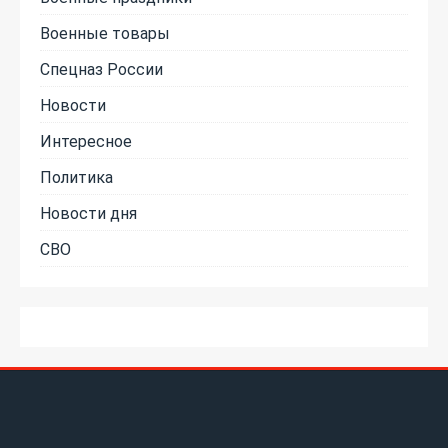
Военные товары
Спецназ России
Новости
Интересное
Политика
Новости дня
СВО