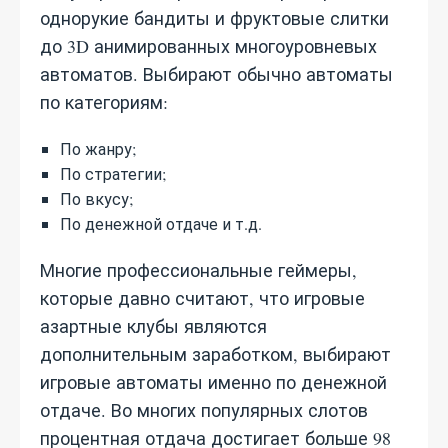
однорукие бандиты и фруктовые слитки
до 3D анимированных многоуровневых
автоматов. Выбирают обычно автоматы
по категориям:
По жанру;
По стратегии;
По вкусу;
По денежной отдаче и т.д.
Многие профессиональные геймеры,
которые давно считают, что игровые
азартные клубы являются
дополнительным заработком, выбирают
игровые автоматы именно по денежной
отдаче. Во многих популярных слотов
процентная отдача достигает больше 98