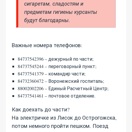
сигаретам, сладостям и
предметам гигиены курсанты
будут благодарны.
Важные номера телефонов:
84737542396 – дежурный по части;
84737545244 – переговорный пункт;
84737541379 – командир части;
84732360472 – Воронежский госпиталь;
88002002206 – Единый Расчетный Центр;
84737541461 – почтовое отделение.
Как доехать до части?
На электричке из Лисок до Острогожска,
потом немного пройти пешком. Поезд