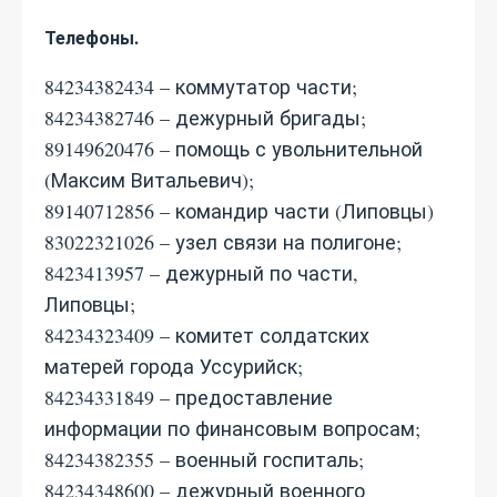
Телефоны.
84234382434 – коммутатор части;
84234382746 – дежурный бригады;
89149620476 – помощь с увольнительной
(Максим Витальевич);
89140712856 – командир части (Липовцы)
83022321026 – узел связи на полигоне;
8423413957 – дежурный по части,
Липовцы;
84234323409 – комитет солдатских
матерей города Уссурийск;
84234331849 – предоставление
информации по финансовым вопросам;
84234382355 – военный госпиталь;
84234348600 – дежурный военного