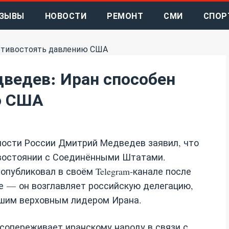
ЗЫВЫ
НОВОСТИ
РЕМОНТ
СМИ
СПОР
ведев: Иран способен
ю США
ости России Дмитрий Медведев заявил, что
ивостоянии с Соединёнными Штатами.
публиковал в своём Telegram‑канале после
е — он возглавляет российскую делегацию,
шим верховным лидером Ирана.
сопереживает иранскому народу в связи с