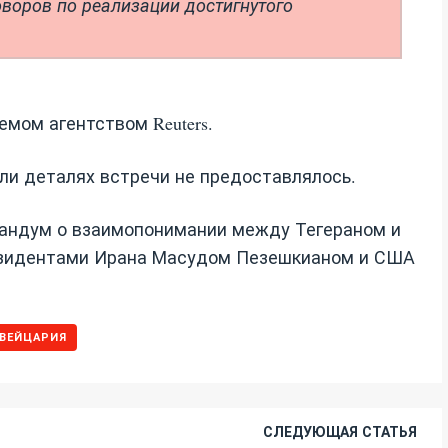
оворов по реализации достигнутого
мом агентством Reuters.
ли деталях встречи не предоставлялось.
рандум о взаимопонимании между Тегераном и
зидентами Ирана Масудом Пезешкианом и США
ВЕЙЦАРИЯ
СЛЕДУЮЩАЯ СТАТЬЯ