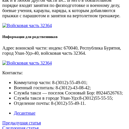
как и в любой другой части ВС. В него в обязательном
порядке входят занятия по физподготовке и военному делу,
боевые учения, караулы, наряды, к которым добавляются
прыжки с парашютом и занятия на вертолетном тренажере.
Информация для родственников
Адрес воинской части: индекс 670040, Республика Бурятия,
город Улан-Удэ-40, войсковая часть 32364.
Контакты:
Коммутатор части: 8-(3012)-55-49-01;
Военный госпиталь: 8-(3012)-43-08-42;
Служба такси — поселок Сосновый Бор: 89244526763;
Служба такси в городе Улан-Удэ:8-(3012)55-55-55;
Отделение почты: 8-(3012)-55-49-11.
Десантные
Предыдущая статья
Следующая статья