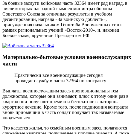
За боевые заслуги войсковая часть 32364 имеет ряд наград, в
числе которых наградной вымпел министра обороны
Советского Союза за отличные результаты в учебном
десантировании, награда «За воинскую доблесть»,
присужденная начальником Генштаба Вооруженных сил в
рамках региональных учений «Восток-2010», и, наконец,
Боевое знамя, врученное Президентом РФ.
Материально-бытовые условия военнослужащих
части
Практически все военнослужащие сегодня
проходят службу в части 32364 по контракту.
Выплаты военнослужащим здесь пропорциональны тем
должностям, которые они занимают, плюс к этому один раз в
квартал они получают премию и бесплатное санаторно-
курортное лечение. Кроме того, после подписания контракта
вновь прибывший в часть солдат получает так называемые
«подъемные».
Что касается жилья, то семейным военным здесь полагаются
служебные квартиры, получаемые в порядке очереди. А пока