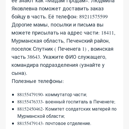
её знают как «Мадам Продам». Людмила
Яковлевна поможет доставить заказ
бойцу в часть. Её телефон: 89211575599
Дорогие мамы, посылки и письма вы
можете присылать на адрес части: 18411,
Мурманская область, Печенский район,
поселок Спутник ( Печенега 1) , воинская
часть 38643. Укажите ФИО служащего,
командира подразделения (узнайте у
сына).
Полезные телефоны:
88155479190- коммутатор части;
88155476333- военный госпиталь в Печенеге;
88152450462- Комитет солдатских матерей по
Мурманской области;
88155479143- почтовое отделение.