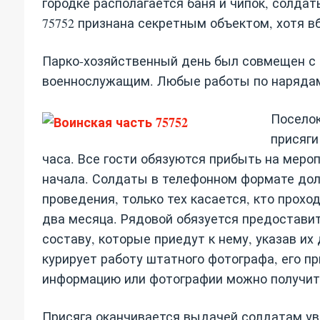
городке располагается баня и чипок, солда
75752 признана секретным объектом, хотя в
Парко-хозяйственный день был совмещен с 
военнослужащим. Любые работы по нарядам
Поселок
присяги
часа. Все гости обязуются прибыть на меро
начала. Солдаты в телефонном формате дол
проведения, только тех касается, кто прохо
два месяца. Рядовой обязуется предостави
составу, которые приедут к нему, указав и
курирует работу штатного фотографа, его пр
информацию или фотографии можно получит
Присяга оканчивается выдачей солдатам уво