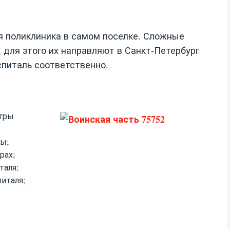
ая поликлиника в самом поселке. Сложные
 для этого их направляют в Санкт-Петербург
оспиталь соответственно.
угры
ры;
рах;
таля;
питаля;