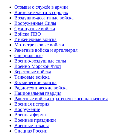
Отзывы о службе в армии
Воинские части в городах
Воздушно-десантные войска
Вооруженные Cилы
Cухопутные войска
Войска ПВО
Инженерные войска
Мотострелковые войска
Ракетные войска и артиллерия
Специальные
Военно-воздушные силы
Военно-Морской Флот
Береговые войска
Танковые войска
Космические войска
Радиотехнические войска
Национальная гвардия
Ракетные войска стратегического назначения
Военная история
Вооружение
Военная форма
Военные праздники
Военные товары
Спецназ России