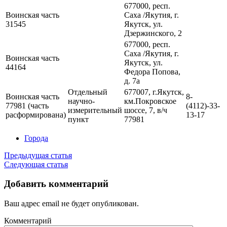
677000, респ.
Воинская часть
Саха /Якутия, г.
31545
Якутск, ул.
Дзержинского, 2
677000, респ.
Саха /Якутия, г.
Воинская часть
Якутск, ул.
44164
Федора Попова,
д. 7а
Отдельный
677007, г.Якутск,
Воинская часть
8-
научно-
км.Покровское
77981 (часть
(4112)-33-
измерительный
шоссе, 7, в/ч
расформирована)
13-17
пункт
77981
Города
Предыдущая статья
Следующая статья
Добавить комментарий
Ваш адрес email не будет опубликован.
Комментарий