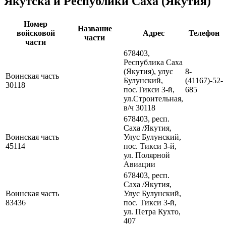
Якутска и Республики Саха (Якутия)
Номер
Название
войсковой
Адрес
Телефон
части
части
678403,
Республика Саха
(Якутия), улус
8-
Воинская часть
Булунский,
(41167)-52-
30118
пос.Тикси 3-й,
685
ул.Строительная,
в/ч 30118
678403, респ.
Саха /Якутия,
Воинская часть
Улус Булунский,
45114
пос. Тикси 3-й,
ул. Полярной
Авиации
678403, респ.
Саха /Якутия,
Воинская часть
Улус Булунский,
83436
пос. Тикси 3-й,
ул. Петра Кухто,
407