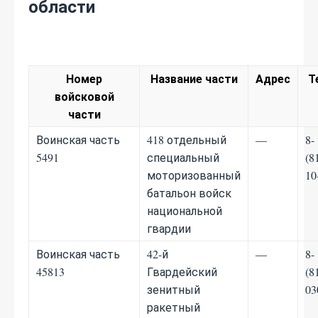
области
Номер
Название части
Адрес
Т
войсковой
части
Воинская часть
418 отдельный
—
8-
5491
специальный
(8
моторизованный
10
батальон войск
национальной
гвардии
Воинская часть
42-й
—
8-
45813
Гвардейский
(8
зенитный
03
ракетный