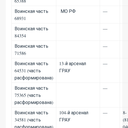
65388
Воинская часть
МО РФ
—
68931
Воинская часть
—
84354
Воинская часть
—
71586
Воинская часть
13-й арсенал
—
64531 (часть
ГРАУ
расформирована)
Воинская часть
—
75365 (часть
расформирована)
Воинская часть
104-й арсенал
—
8-
34581 (часть
ГРАУ
(8
расформирована)
04