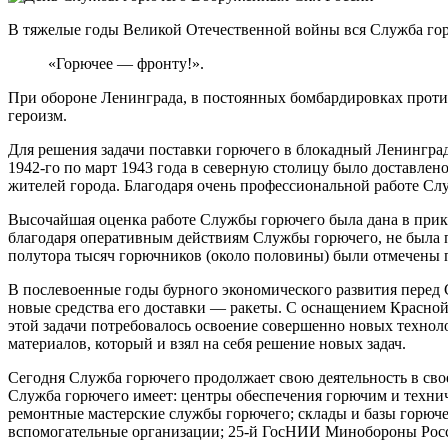
В тяжелые годы Великой Отечественной войны вся Служба го
«Горючее — фронту!».
При обороне Ленинграда, в постоянных бомбардировках проти
героизм.
Для решения задачи поставки горючего в блокадный Ленинград
1942-го по март 1943 года в северную столицу было доставлен
жителей города. Благодаря очень профессиональной работе Сл
Высочайшая оценка работе Службы горючего была дана в прик
благодаря оперативным действиям Службы горючего, не была п
полутора тысяч горючников (около половины) были отмечены 
В послевоенные годы бурного экономического развития перед 
новые средства его доставки — ракеты. С оснащением Красно
этой задачи потребовалось освоение совершенно новых технол
материалов, который и взял на себя решение новых задач.
Сегодня Служба горючего продолжает свою деятельность в св
Служба горючего имеет: центры обеспечения горючим и технич
ремонтные мастерские службы горючего; склады и базы горючег
вспомогательные организации; 25-й ГосНИИ Минобороны Рос