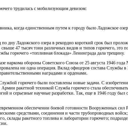
рючего трудилась с мобилизующим девизом:
вника, когда единственным путем к городу было Ладожское озе
 по дну Ладожского озера в рекордно короткий срок был проло
о свыше 47 тысяч тонн различных видов и типов горючего, это по
ужбы горючего «топливная блокада» Ленинграда дала трещину.
азе наркома обороны Советского Союза от 25 августа 1946 год
ровалена ни одна операция. Вклад офицеров состава Службы в 
правительственными наградами и орденами.
Службой горючего были поставлены новые задачи. С изобретени
й Армии ракетной техникой Служба горючего стала обеспечиват
огий и серьезные научные разработки. Так, еще в 1946 году бы
оевременном обеспечении боевой готовности Вооруженных сил Р
ескими средствами, соединения и части трубопроводных войск;
о, склады ракетного топлива и лаборатории горючего; подразде
сии.