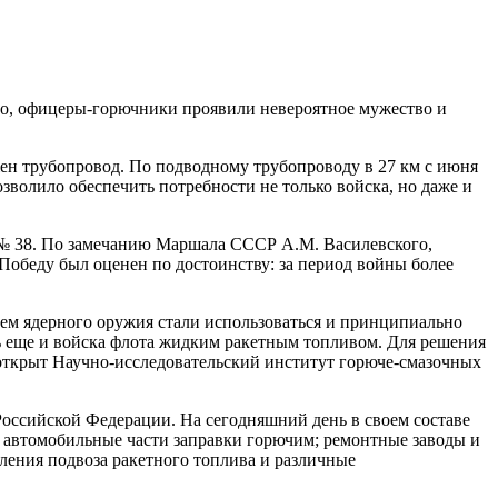
ро, офицеры-горючники проявили невероятное мужество и
жен трубопровод. По подводному трубопроводу в 27 км с июня
зволило обеспечить потребности не только войска, но даже и
а № 38. По замечанию Маршала СССР А.М. Василевского,
Победу был оценен по достоинству: за период войны более
ем ядерного оружия стали использоваться и принципиально
ь еще и войска флота жидким ракетным топливом. Для решения
л открыт Научно-исследовательский институт горюче-смазочных
оссийской Федерации. На сегодняшний день в своем составе
 автомобильные части заправки горючим; ремонтные заводы и
ления подвоза ракетного топлива и различные