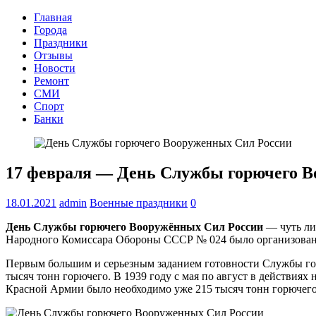
Главная
Города
Праздники
Отзывы
Новости
Ремонт
СМИ
Спорт
Банки
17 февраля — День Службы горючего В
18.01.2021
admin
Военные праздники
0
День Службы горючего Вооружённых Сил России
— чуть ли 
Народного Комиссара Обороны СССР № 024 было организован
Первым большим и серьезным заданием готовности Службы горю
тысяч тонн горючего. В 1939 году с мая по август в действиях
Красной Армии было необходимо уже 215 тысяч тонн горючего