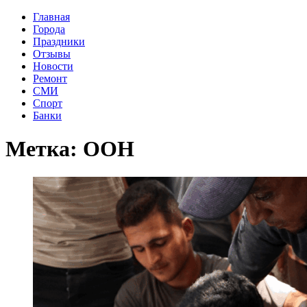
Главная
Города
Праздники
Отзывы
Новости
Ремонт
СМИ
Спорт
Банки
Метка:
ООН