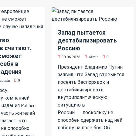
Запад пытается
тво
дестабилизировать
в считают,
Россию
 сможет
30.06.2026
admin
0
себя в
Президент Владимир Путин
падения
заявил, что Запад стремится
admin
0
посеять беспорядок и
дестабилизировать
осу,
внутриполитическую
у компанией
ситуацию в
я издания Politico,
России — поскольку не
 часть жителей
способен одержать над ней
лагает, что
победу на поле боя. Об
 не способно
ьно обеспечить