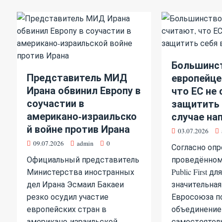
Большинс
Представитель МИД
европейце
Ирана обвинил Европу в
что ЕС не
соучастии в
защитить 
американо‑израильско
случае на
й войне против Ирана
03.07.2026
09.07.2026
admin
0
Согласно опр
Официальный представитель
проведённом
Министерства иностранных
Public First дл
дел Ирана Эсмаил Бакаеи
значительная
резко осудил участие
Евросоюза по
европейских стран в
объединение
американо‑израильской
самостоятел