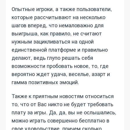
Опытные игроки, а также пользователи,
которые рассчитывают на несколько
шагов вперед, что немаловажно для
выигрыша, как правило, не считают
нужным зацикливаться на одной
единственной платформе и правильно
делают, ведь глупо решать себя
возможности пробовать новое, то, где
вероятно ждет удача, веселье, азарт и
гамма позитивных эмоций.
Также к приятным новостям относиться
то, что от Вас никто не будет требовать
плату за игры. Да, да, вы не ослышались,
можно играть совершенно бесплатно в
свое удовольствие, причем сколько