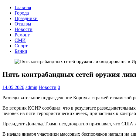
Главная
Города
Праздники
Отзывы
Новости
Ремонт
СМИ
Спорт
Банки
Пять контрабандных сетей оружия лик
14.05.2026
admin
Новости
0
Разведывательное подразделение Корпуса стражей исламской 
Во вторник КСИР сообщил, что в результате разведывательны
человек из пяти террористических ячеек, причастных к контра
Президент Дональд Трамп неоднократно признавал, что США и 
В начале января участники массовых беспорядков напали на ад