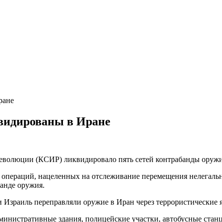
видированы в Иране
революции (КСИР) ликвидировало пять сетей контрабанды оружи
х операций, нацеленных на отслеживание перемещения нелегаль
банде оружия.
Израиль переправляли оружие в Иран через террористические яч
министративные здания, полицейские участки, автобусные станци