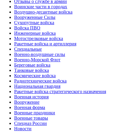
Отзывы о службе в армии
Воинские части в городах
Воздушно-десантные войска
Вооруженные Cилы
Cухопутные войска
Войска ПВО
Инженерные войска
Мотострелковые войска
Ракетные войска и артиллерия
Специальные
Военно-воздушные силы
Военно-Морской Флот
Береговые войска
Танковые войска
Космические войска
Радиотехнические войска
Национальная гвардия
Ракетные войска стратегического назначения
Военная история
Вооружение
Военная форма
Военные праздники
Военные товары
Спецназ России
Новости