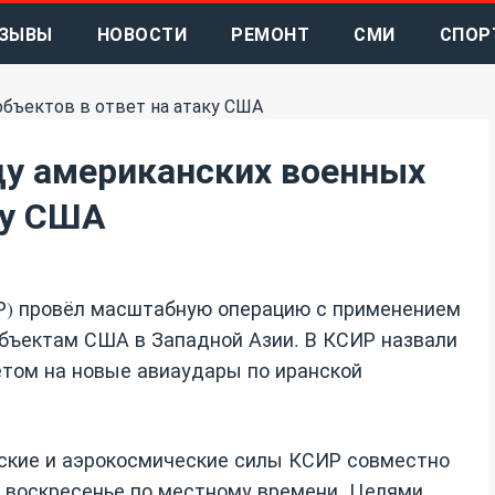
ЗЫВЫ
НОВОСТИ
РЕМОНТ
СМИ
СПОР
ду американских военных
ку США
Р) провёл масштабную операцию с применением
объектам США в Западной Азии. В КСИР назвали
том на новые авиаудары по иранской
ские и аэрокосмические силы КСИР совместно
 в воскресенье по местному времени. Целями