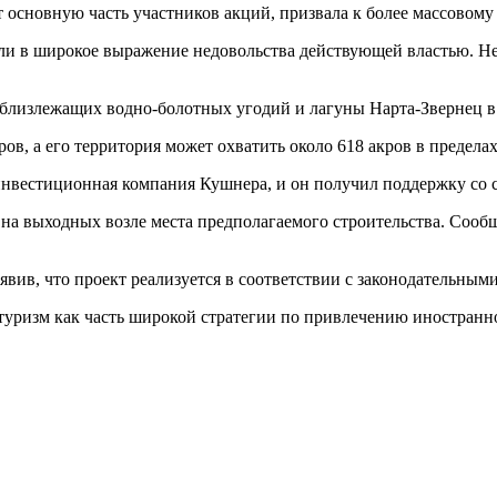
т основную часть участников акций, призвала к более массовому
сли в широкое выражение недовольства действующей властью. Н
и близлежащих водно‑болотных угодий и лагуны Нарта‑Звернец 
ов, а его территория может охватить около 618 акров в предел
нвестиционная компания Кушнера, и он получил поддержку со 
на выходных возле места предполагаемого строительства. Соо
вив, что проект реализуется в соответствии с законодательным
уризм как часть широкой стратегии по привлечению иностранно