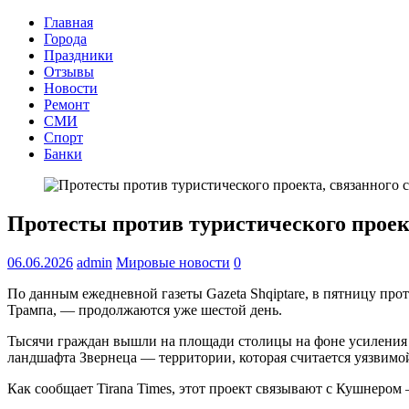
Главная
Города
Праздники
Отзывы
Новости
Ремонт
СМИ
Спорт
Банки
Протесты против туристического проек
06.06.2026
admin
Мировые новости
0
По данным ежедневной газеты Gazeta Shqiptare, в пятницу пр
Трампа, — продолжаются уже шестой день.
Тысячи граждан вышли на площади столицы на фоне усиления п
ландшафта Звернеца — территории, которая считается уязвимо
Как сообщает Tirana Times, этот проект связывают с Кушнер