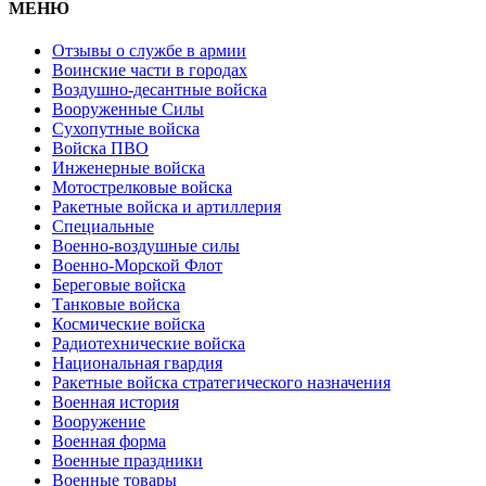
МЕНЮ
Отзывы о службе в армии
Воинские части в городах
Воздушно-десантные войска
Вооруженные Cилы
Cухопутные войска
Войска ПВО
Инженерные войска
Мотострелковые войска
Ракетные войска и артиллерия
Специальные
Военно-воздушные силы
Военно-Морской Флот
Береговые войска
Танковые войска
Космические войска
Радиотехнические войска
Национальная гвардия
Ракетные войска стратегического назначения
Военная история
Вооружение
Военная форма
Военные праздники
Военные товары