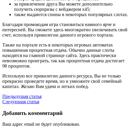
за привлечение друга Вы можете дополнительно
получить сюрпризы с вейджером х45;
также выдаются спины в некоторых популярных слотах.
Благодаря промокодам игра становиться намного ярче и
интересней. Вы сможете здесь многократно увеличивать свой
счет, используя привилегии данного игрового портала.
Также на портале есть в некоторых игровых автоматах
повышенная процентная отдача. Обычно данные слоты
находятся на главной странице сайта. Здесь практически
невозможно проиграть, так как процентная отдача достигает
98 процентов.
Использую все привилегии данного ресурса, Вы не только
прекрасно проведете время, но и умножите свой семейный
капитал. Желаю Вам удачи и легких побед.
Предыдущая статья
Следующая статья
Добавить комментарий
Ваш адрес email не будет опубликован.