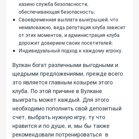
казино служба безопасности,
обеспечивающая безопасность;
Своевременная выплата выигрышей, что
немаловажно, ведь репутация клуба зависит
от этих моментов, и администрация клуба
дорожит доверием своих посетителей;
Индивидуальный подход к каждому игроку.
Вулкан богат различными выгодными и
щедрыми предложениями, прежде всего
это является главным козырем этого
клуба. По этой причине в Вулкане
выиграть может каждый. Для этого
необходимо пополнить свой депозитный
счет, выбрать нужную игру, ту что
нравится и по душе, и, мы бы также
рекомендовали потренироваться в