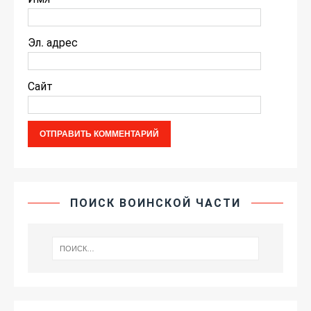
Эл. адрес
Сайт
ПОИСК ВОИНСКОЙ ЧАСТИ