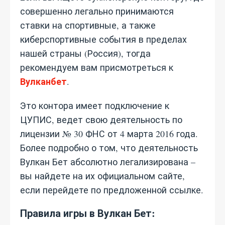
совершенно легально принимаются
ставки на спортивные, а также
киберспортивные события в пределах
нашей страны (Россия), тогда
рекомендуем вам присмотреться к
Вулканбет
.
Это контора имеет подключение к
ЦУПИС, ведет свою деятельность по
лицензии № 30 ФНС от 4 марта 2016 года.
Более подробно о том, что деятельность
Вулкан Бет абсолютно легализирована –
вы найдете на их официальном сайте,
если перейдете по предложенной ссылке.
Правила игры в Вулкан Бет: