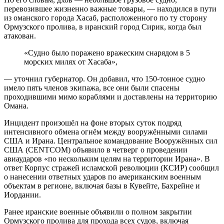
перевозившее жизненно важные товары, — находился в пути
из оманского города Хасаб, расположенного по ту сторону
Ормузского пролива, в иранский город Сирик, когда был
атакован.
«Судно было поражено вражеским снарядом в 5
морских милях от Хасаба»,
— уточнил губернатор. Он добавил, что 150-тонное судно
имело пять членов экипажа, все они были спасены
проходившими мимо кораблями и доставлены на территорию
Омана.
Инцидент произошёл на фоне вторых суток подряд
интенсивного обмена огнём между вооружёнными силами
США и Ирана. Центральное командование Вооружённых сил
США (CENTCOM) объявило в четверг о проведении
авиаударов «по нескольким целям на территории Ирана». В
ответ Корпус стражей исламской революции (КСИР) сообщил
о нанесении ответных ударов по американским военным
объектам в регионе, включая базы в Кувейте, Бахрейне и
Иордании.
Ранее иранские военные объявили о полном закрытии
Ормузского пролива для прохода всех судов, включая