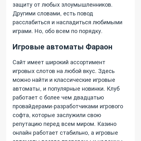
защиту от любых злоумышленников.
Другими словами, есть повод
расслабиться и насладиться любимыми
играми. Но, обо всем по порядку.
Игровые автоматы Фараон
Сайт имеет широкий ассортимент
игровых слотов на любой вкус. Здесь
можно найти и классические игровые
автоматы, и популярные новинки. Клуб
работает с более чем двадцатью
провайдерами-разработчиками игрового
софта, которые заслужили свою
репутацию перед всем миром. Казино
онлайн работает стабильно, а игровые