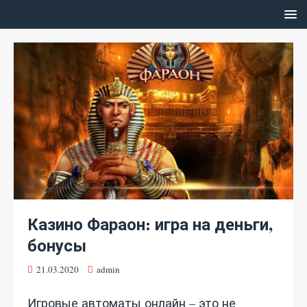
Казино Фараон: игра на деньги,
бонусы
21.03.2020
admin
Игровые автоматы онлайн – это не