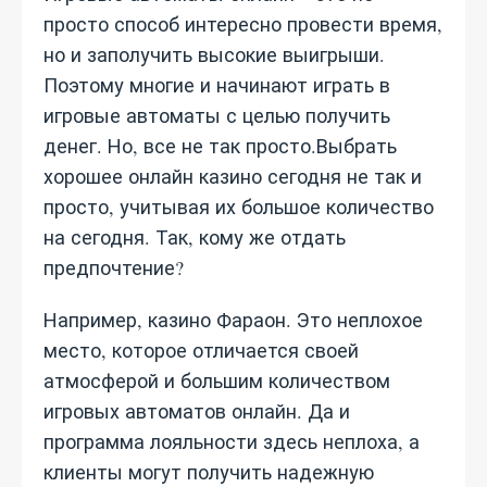
просто способ интересно провести время,
но и заполучить высокие выигрыши.
Поэтому многие и начинают играть в
игровые автоматы с целью получить
денег. Но, все не так просто.Выбрать
хорошее онлайн казино сегодня не так и
просто, учитывая их большое количество
на сегодня. Так, кому же отдать
предпочтение?
Например, казино Фараон. Это неплохое
место, которое отличается своей
атмосферой и большим количеством
игровых автоматов онлайн. Да и
программа лояльности здесь неплоха, а
клиенты могут получить надежную