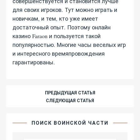
совершенствуется и становится лучше
для своих игроков. Тут можно играть и
новичкам, и тем, кто уже имеет
достаточный опыт. Поэтому онлайн
казино Faraon и пользуется такой
популярностью. Многие часы веселых игр
и интересного времяпровождения
гарантированы.
ПРЕДЫДУЩАЯ СТАТЬЯ
СЛЕДУЮЩАЯ СТАТЬЯ
ПОИСК ВОИНСКОЙ ЧАСТИ