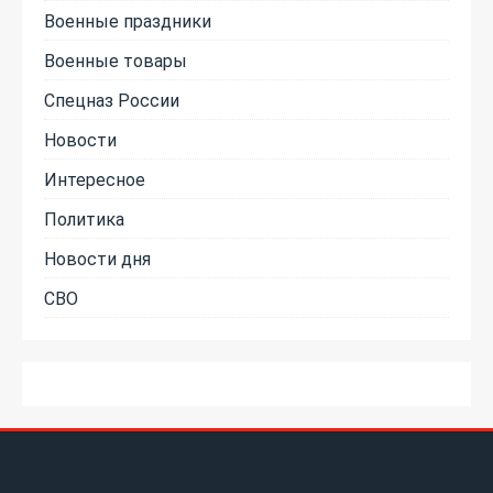
Военные праздники
Военные товары
Спецназ России
Новости
Интересное
Политика
Новости дня
СВО