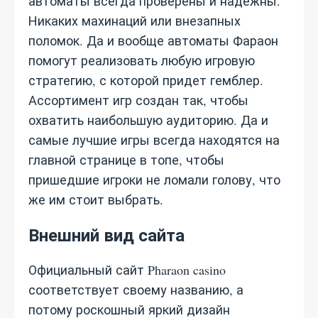
автоматы всегда проверены и надежны.
Никаких махинаций или внезапных
поломок. Да и вообще автоматы Фараон
помогут реализовать любую игровую
стратегию, с которой придет гемблер.
Ассортимент игр создан так, чтобы
охватить наибольшую аудиторию. Да и
самые лучшие игры всегда находятся на
главной странице в топе, чтобы
пришедшие игроки не ломали голову, что
же им стоит выбрать.
Внешний вид сайта
Официальный сайт Pharaon casino
соответствует своему названию, а
потому роскошный яркий дизайн